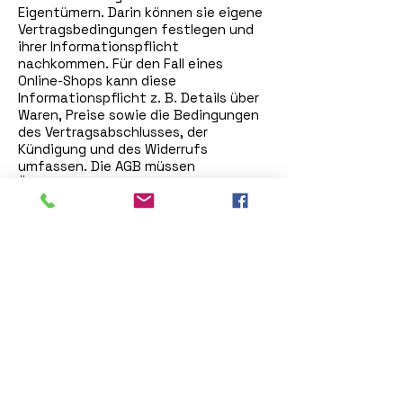
Eigentümern. Darin können sie eigene
Vertragsbedingungen festlegen und
ihrer Informationspflicht
nachkommen. Für den Fall eines
Online-Shops kann diese
Informationspflicht z. B. Details über
Waren, Preise sowie die Bedingungen
des Vertragsabschlusses, der
Kündigung und des Widerrufs
umfassen. Die AGB müssen
Überschriften enthalten und passend
für das eigene Unternehmen
formuliert sein. Um sicherzugehen,
dass Ihre AGB gesetzlichen
Regelungen entsprechen, lassen Sie
diese von einem erfahrenen Anwalt
überprüfen.
Impressum
Datenschutz
8101 Gratkorn
Dr. Karl Renner-Straße 47
Steiermark - Österreich
Telefon: +43 3124 22 201 0