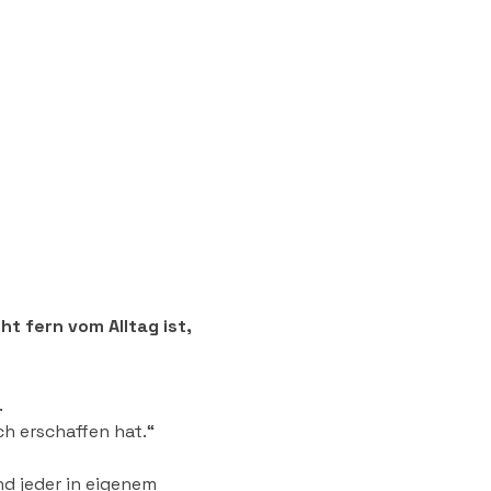
ht fern vom Alltag ist,
.
ch erschaffen hat.“
nd jeder in eigenem 