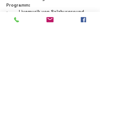
Programm:
•	
Livemusik von Salzburgsound 
– 
unter dem Motto:
	„Vom Oberkrainer bis zur geilen 
Party“ sorgt die Band für beste 
Stimmung und einen breiten 
musikalischen Bogen
•	besondere kulinarische 
Schmankerl aus der Region
Mehr anzeigen
Diese Veranstaltung teilen