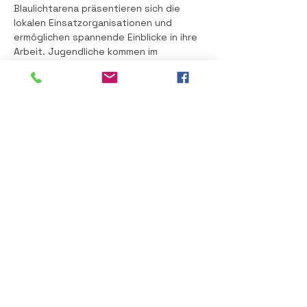
Blaulichtarena präsentieren sich die 
lokalen Einsatzorganisationen und 
ermöglichen spannende Einblicke in ihre 
Arbeit. Jugendliche kommen im 
Jugendcorner beim JUC auf ihre Kosten, 
während Abenteuerlustige den 
Kletterturm erklimmen können. Zahlreiche 
weitere Attraktionen sorgen für einen 
unterhaltsamen Tag, und wer den Rallye-
Pass ausfüllt, hat die Chance auf tolle 
Gewinne.
Für musikalische Stimmung sorgt ab 
15:00 Uhr die Band „Mehr oder 
Weniger“, die im Festzelt aufspielt.
Diese Veranstaltung teilen