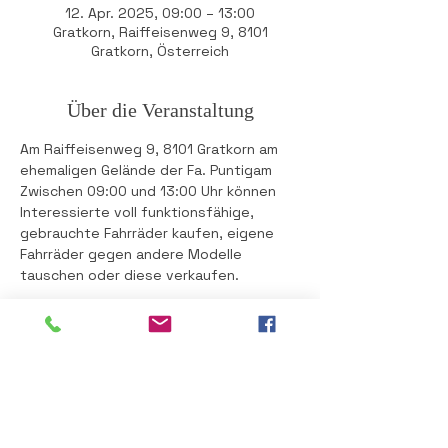
12. Apr. 2025, 09:00 – 13:00
Gratkorn, Raiffeisenweg 9, 8101
Gratkorn, Österreich
Über die Veranstaltung
Am Raiffeisenweg 9, 8101 Gratkorn am 
ehemaligen Gelände der Fa. Puntigam
Zwischen 09:00 und 13:00 Uhr können 
Interessierte voll funktionsfähige, 
gebrauchte Fahrräder kaufen, eigene 
Fahrräder gegen andere Modelle 
tauschen oder diese verkaufen. 
Bitte beachten: Der Kauf und Tausch 
auf dem Fahrrad-Flohmarkt unterliegt 
dem Grundsatz „Gekauft wie 
gesehen“. 
Es besteht kein Anspruch auf 
Garantie oder Gewährleistung!