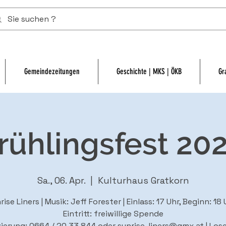
Gemeindezeitungen
Geschichte | MKS | ÖKB
Gr
rühlingsfest 20
Sa., 06. Apr.
  |  
Kulturhaus Gratkorn
rise Liners | Musik: Jeff Forester | Einlass: 17 Uhr, Beginn: 18 U
Eintritt: freiwillige Spende
ierung: 0664 / 20 33 844 oder sunrise-liners@gmx.at | Lose