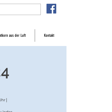
atkorn aus der Luft
Kontakt
24
hr |
: jedes