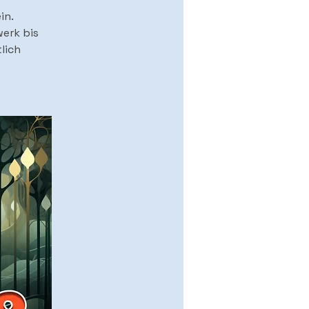
in.
werk bis
lich