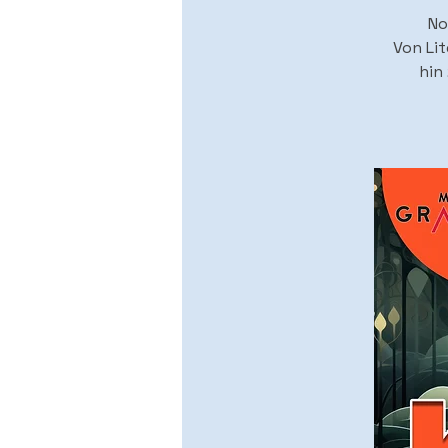
No
Von Lit
hin