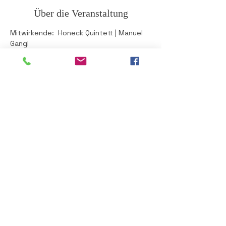
Über die Veranstaltung
Mitwirkende:  Honeck Quintett | Manuel 
Gangl
Mehr anzeigen
Diese Veranstaltung teilen
Impressum
Datenschutz
8101 Gratkorn
Dr. Karl Renner-Straße 47