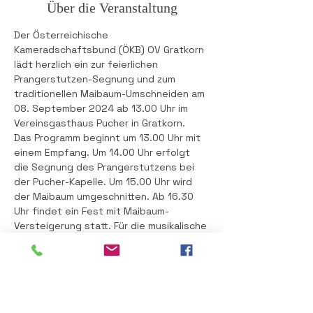
Über die Veranstaltung
Der Österreichische 
Kameradschaftsbund (ÖKB) OV Gratkorn 
lädt herzlich ein zur feierlichen 
Prangerstutzen-Segnung und zum 
traditionellen Maibaum-Umschneiden am 
08. September 2024 ab 13.00 Uhr im 
Vereinsgasthaus Pucher in Gratkorn.
Das Programm beginnt um 13.00 Uhr mit 
einem Empfang. Um 14.00 Uhr erfolgt 
die Segnung des Prangerstutzens bei 
der Pucher-Kapelle. Um 15.00 Uhr wird 
der Maibaum umgeschnitten. Ab 16.30 
Uhr findet ein Fest mit Maibaum-
Versteigerung statt. Für die musikalische 
Unterhaltung sorgt das beliebte 
Steinbergduo. Für die ÖKB-Mitglieder 
gibt es Grillhendl zum Sonderpreis! 
Wir freuen uns auf Ihr zahlreiches 
Erscheinen und auf ein gelungenes Fest.