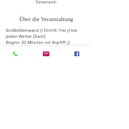
Österreich
Über die Veranstaltung
Großbildleinwand // Eintritt: frei // bei 
jedem Wetter (Dach)
Beginn: 30 Minuten vor Anpfiff // 
Gepflegte Getränke warten auf euch! 
Veranstaltung der Marktgemeinde 
Gratkorn. Bgm. Michael Feldgrill freut 
sich auf euren Besuch!
Diese Veranstaltung teilen