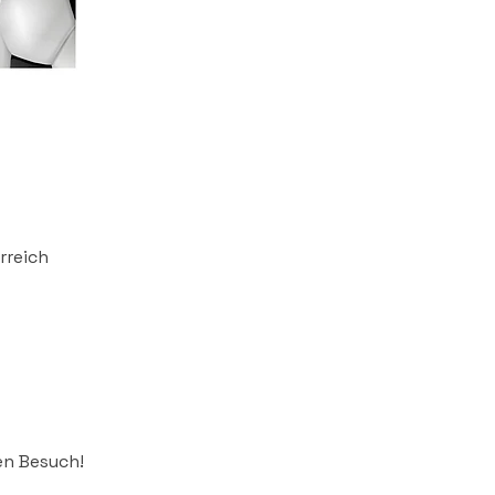
rreich
en Besuch!