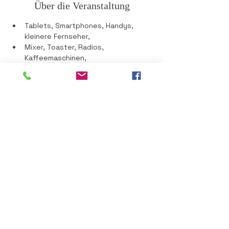
Über die Veranstaltung
Tablets, Smartphones, Handys, 
kleinere Fernseher, 
Mixer, Toaster, Radios, 
Kaffeemaschinen, 
CD-Player, Kleidungsstücke. 
Bringe nur Geräte, 
die du einfach tragen kannst.
Diese Veranstaltung teilen
Impressum
Datenschutz