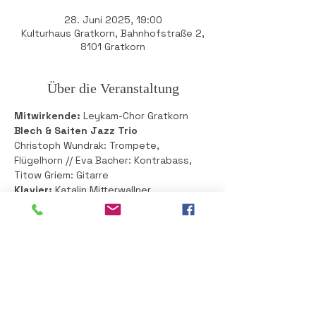
28. Juni 2025, 19:00
Kulturhaus Gratkorn, Bahnhofstraße 2,
8101 Gratkorn
Über die Veranstaltung
Mitwirkende:
 Leykam-Chor Gratkorn
Blech & Saiten Jazz Trio 
Christoph Wundrak: Trompete, 
Flügelhorn // Eva Bacher: Kontrabass, 
Titow Griem: Gitarre
Klavier:
 Katalin Mitterwallner
Eintritt €: VVK: 16, AK: 18 
Karten bei der Raiba Gratkorn und bei 
den Chormitgliedern
Mehr anzeigen