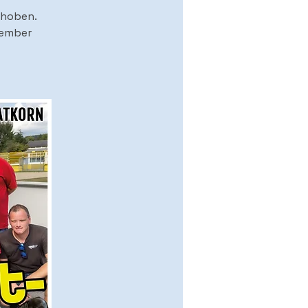
choben.
tember