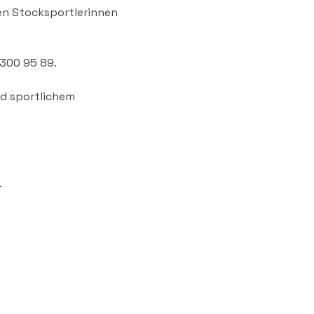
den Stocksportlerinnen 
 300 95 89.
nd sportlichem 
.