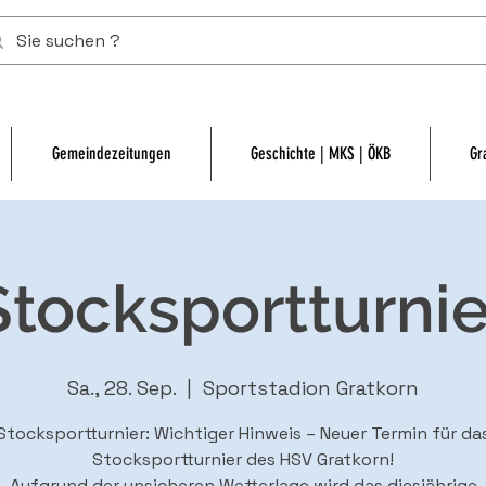
Gemeindezeitungen
Geschichte | MKS | ÖKB
Gr
Stocksportturnie
Sa., 28. Sep.
  |  
Sportstadion Gratkorn
Stocksportturnier: Wichtiger Hinweis – Neuer Termin für da
Stocksportturnier des HSV Gratkorn!
Aufgrund der unsicheren Wetterlage wird das diesjährige