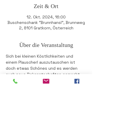
Zeit & Ort
12. Okt. 2024, 16:00
Buschenschank "Brunnhansl", Brunnweg
2, 8101 Gratkorn, Österreich
Über die Veranstaltung
Sich bei kleinen Köstlichkeiten und 
einem Plauscherl auszutauschen ist 
doch etwas Schönes und es werden 
auch neue Bekanntschaften gemacht. 
Das Fest ermöglicht den Menschen, sich 
in einer entspannten Umgebung zu 
treffen und die angenehmen Dinge des 
Lebens zu teilen. 
Die ÖVP Gratkorn freut sich auf Sie!