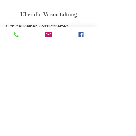
Über die Veranstaltung
Sich bei kleinen Köstlichkeiten 
auszutauschen ist doch etwas Schönes.
Die FPÖ Gratkorn freut sich auf Sie!
Diese Veranstaltung teilen
Impressum
Datenschutz
8101 Gratkorn
Dr. Karl Renner-Straße 47