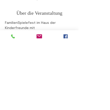
Über die Veranstaltung
FamilienSpielefest im Haus der 
Kinderfreunde mit
Spielstationen, Hüpfburg, 
Kinderschminken, ...
Für Ihr leibliches Wohl wird gesorgt!
Diese Veranstaltung teilen
Impressum
Datenschutz