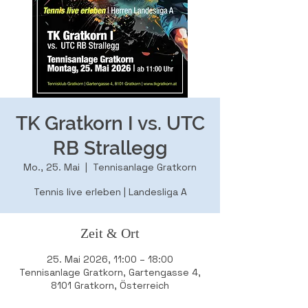
TK Gratkorn I vs. UTC
RB Strallegg
Mo., 25. Mai
  |  
Tennisanlage Gratkorn
Tennis live erleben | Landesliga A
Zeit & Ort
25. Mai 2026, 11:00 – 18:00
Tennisanlage Gratkorn, Gartengasse 4,
8101 Gratkorn, Österreich