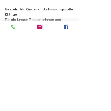
Basteln für Kinder und stimmungsvolle 
Klänge 
Für die jungen Besucherinnen und 
Besucher wird es eine eigene 
Bastelstube geben, in der sie kreativ 
tätig werden und kleine Geschenke 
selbst gestalten können. Traditionell 
tragen stimmungsvolle Klänge dazu bei, 
die festliche Atmosphäre zu untermalen 
und die vorweihnachtliche Stimmung 
perfekt abzurunden. 
Mehr anzeigen
Diese Veranstaltung teilen