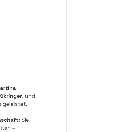
artina 
 Skringer
, und 
 geleistet.
nschaft:
 Sie 
ten – 