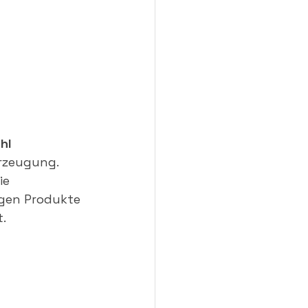
hl 
rzeugung. 
ie 
igen Produkte 
.