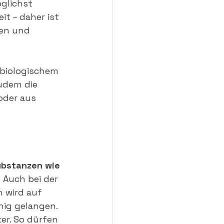
glichst 
t – daher ist 
zen und 
biologischem 
zudem die 
oder aus 
 
ubstanzen wie 
.
 Auch bei der 
 wird auf 
nig gelangen.
er. So dürfen 