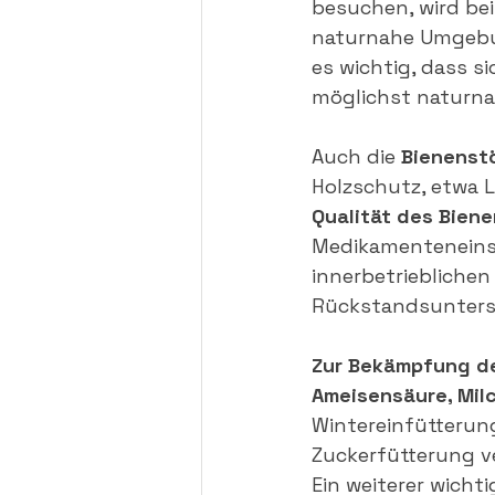
besuchen, wird be
naturnahe Umgebung
es wichtig, dass s
möglichst naturna
Auch die 
Bienenstö
Holzschutz, etwa L
Qualität des Bien
Medikamenteneinsä
innerbetriebliche
Rückstandsunter
Zur Bekämpfung de
Ameisensäure, Milc
Wintereinfütterung
Zuckerfütterung v
Ein weiterer wicht