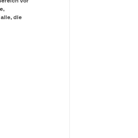
ereich vor 
e, 
lle, die 