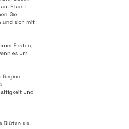
t am Stand 
n. Sie 
 und sich mit 
orner Festen, 
 wenn es um 
ie Region 
e 
altigkeit und 
 Blüten sie 