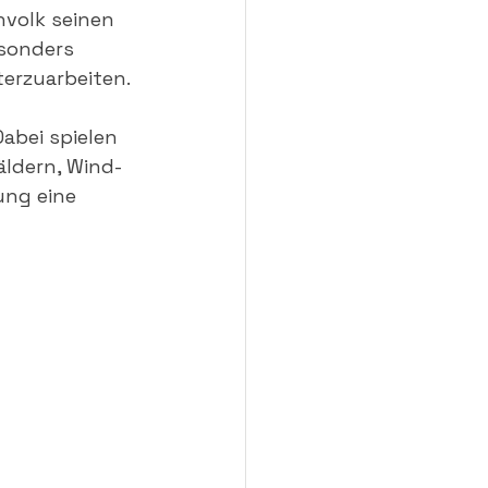
nvolk seinen 
sonders 
erzuarbeiten.
Dabei spielen 
ldern, Wind- 
ng eine 