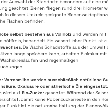
i der Auswahl der Standorte besonders auf eine mö
 geachtet. Bienen fliegen rund drei Kilometer wei
ich in diesem Umkreis geeignete Bienenweidepflan
he Flächen befinden.
cke selbst bestehen aus Vollholz
 und werden mit 
einölfirnis, behandelt. Ein wesentlicher Punkt ist 
enwachses
. Da Wachs Schadstoffe aus der Umwelt 
tzen lange speichern kann, arbeiten Bioimker mit
n Wachskreisläufen und regelmäßigen 
suchungen.
r Varroamilbe werden ausschließlich natürliche S
hsäure, Oxalsäure oder ätherische Öle eingesetzt
 wird auf 
Bio-Zucker 
geachtet. Während der Saison
erzichtet, damit keine Rübenzuckerreste in den Ho
iger Punkt ist die naturnahe Haltung der Bienenvölk