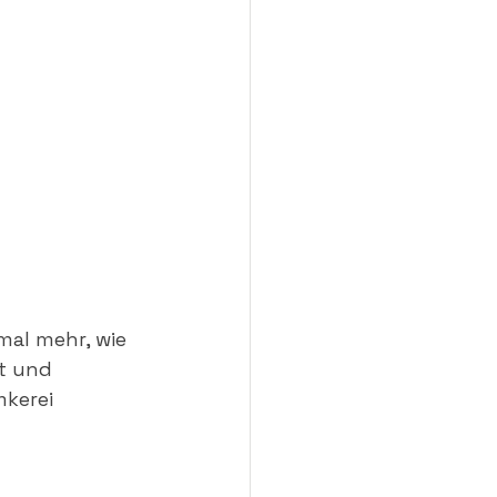
al mehr, wie 
t und 
mkerei 