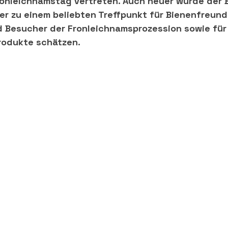
onleichnamstag vertreten. Auch heuer wurde der B
r zu einem beliebten Treffpunkt für Bienenfreund
Besucher der Fronleichnamsprozession sowie für a
produkte schätzen.