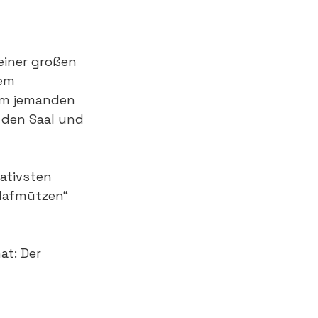
einer großen 
em 
um jemanden 
 den Saal und 
eativsten 
hlafmützen“ 
t: Der 