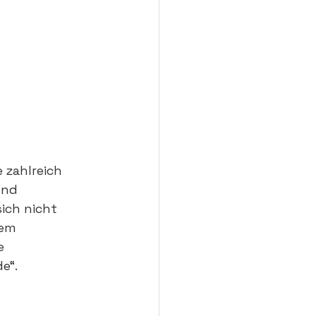
e zahlreich 
und 
sich nicht 
dem 
e 
e“.