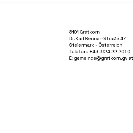
Neueröffnung: Tropical Thai
Rückb
Massage & Wellness in
der J
Gratkorn
8101 Gratkorn
Dr. Karl Renner-Straße 47
Steiermark - Österreich
Telefon: +43 3124 22 201 0
E:
gemeinde@gratkorn.gv.a