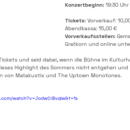
Konzertbeginn:
 19:30 Uhr
Tickets: 
Vorverkauf: 10,00
Abendkassa: 15,00 €
Vorverkaufsstellen: 
Geme
Gratkorn und online unte
Tickets und seid dabei, wenn die Bühne im Kulturh
dieses Highlight des Sommers nicht entgehen und f
en von Matakustix und The Uptown Monotones.
e.com/watch?v=JodwCrBvqIw&t=1s