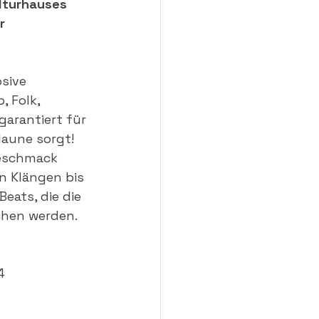
lturhauses 
r 
sive 
 Folk, 
garantiert für 
aune sorgt! 
geschmack 
n Klängen bis 
eats, die die 
chen werden.
4