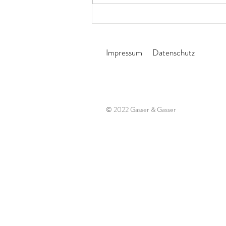
La Strada Graz brachte
französische Straßenmusik nach
Gratkorn
Impressum
Datenschutz
© 2022 Gasser & Gasser