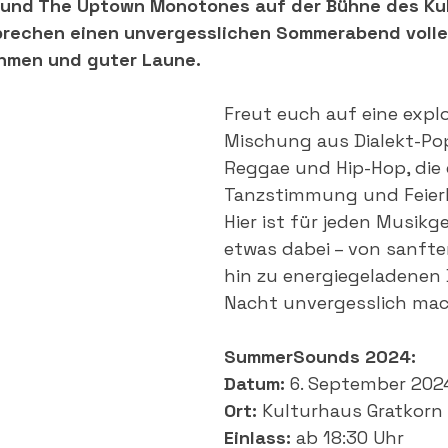
 und The Uptown Monotones auf der Bühne des Ku
prechen einen unvergesslichen Sommerabend volle
hmen und guter Laune.
Freut euch auf eine explo
Mischung aus Dialekt-Pop,
Reggae und Hip-Hop, die 
Tanzstimmung und Feierl
Hier ist für jeden Musik
etwas dabei – von sanfte
hin zu energiegeladenen B
Nacht unvergesslich ma
SummerSounds 2024:
Datum:
 6. September 202
Ort: 
Kulturhaus Gratkorn
Einlass: 
ab 18:30 Uhr