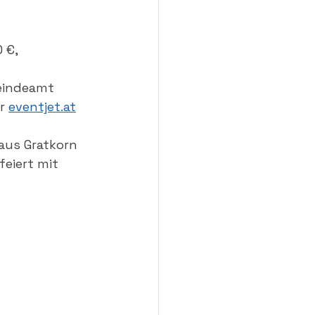
 €, 
indeamt 
r 
eventjet.at
aus Gratkorn 
eiert mit 