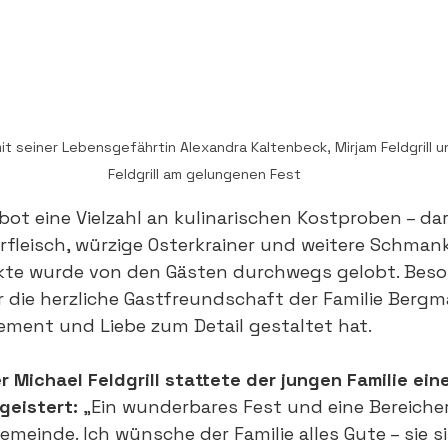
mit seiner Lebensgefährtin Alexandra Kaltenbeck, Mirjam Feldgrill 
Feldgrill am gelungenen Fest
bot eine Vielzahl an kulinarischen Kostproben – da
fleisch, würzige Osterkrainer und weitere Schmanke
ukte wurde von den Gästen durchwegs gelobt. Beso
 die herzliche Gastfreundschaft der 
Familie
 Bergma
ement und Liebe zum Detail gestaltet hat.
 Michael Feldgrill stattete der jungen 
Familie
 ein
geistert: 
„Ein wunderbares Fest und eine Bereiche
meinde. Ich wünsche der Familie alles Gute – sie si