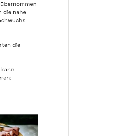
er übernommen 
n die nahe 
Nachwuchs 
ten die 
 kann 
eren: